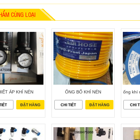
HẨM CÙNG LOẠI
IẾT ÁP KHÍ NÉN
ỐNG BỐ KHÍ NÉN
ống khí 
TIẾT
ĐẶT HÀNG
CHI TIẾT
ĐẶT HÀNG
CHI T