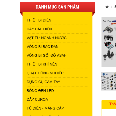
DANH MỤC SẢN PHẨM
THIẾT BỊ ĐIỆN
Zoom
DÂY CÁP ĐIỆN
VẬT TƯ NGÀNH NƯỚC
VÒNG BI BẠC ĐẠN
VÒNG BI GỐI ĐỠ ASAHI
THIẾT BỊ KHÍ NÉN
QUẠT CÔNG NGHIỆP
DỤNG CỤ CẦM TAY
BÓNG ĐÈN LED
DÂY CUROA
Thô
TỦ ĐIỆN - MÁNG CÁP