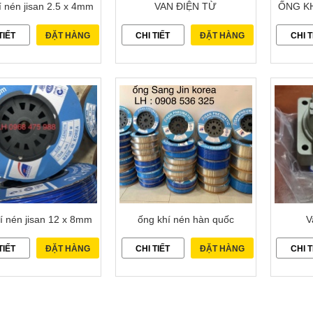
í nén jisan 2.5 x 4mm
VAN ĐIỆN TỪ
ỐNG KH
TIẾT
ĐẶT HÀNG
CHI TIẾT
ĐẶT HÀNG
CHI T
í nén jisan 12 x 8mm
ống khí nén hàn quốc
V
TIẾT
ĐẶT HÀNG
CHI TIẾT
ĐẶT HÀNG
CHI T