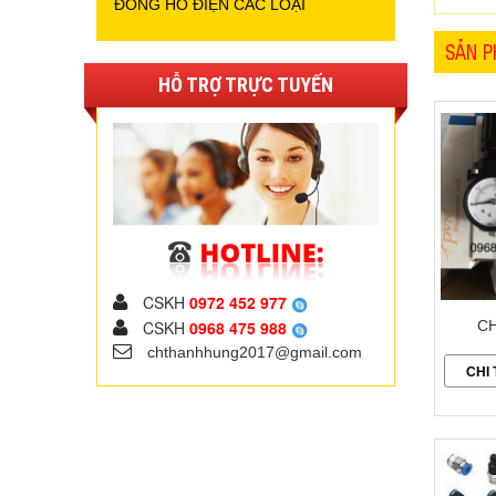
ĐỒNG HỒ ĐIỆN CÁC LOẠI
SẢN P
HỖ TRỢ TRỰC TUYẾN
CSKH
0972 452 977
CSKH
0968 475 988
CH
chthanhhung2017@gmail.com
CHI 