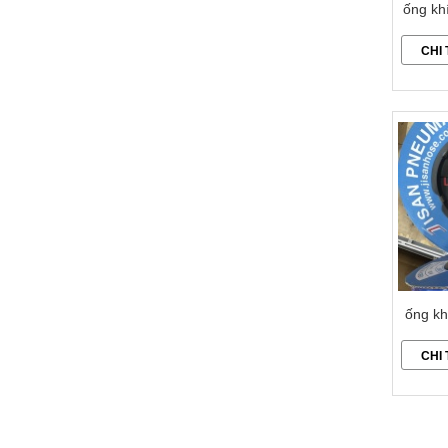
ống kh
CHI 
ống kh
CHI 