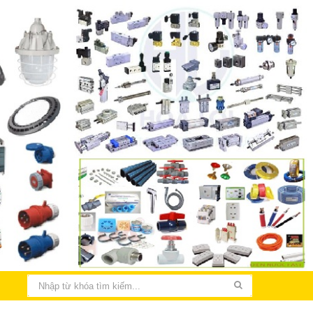
THIẾT KẾ LẮP ĐẶT ĐIỆN NHÀ XƯỞNG