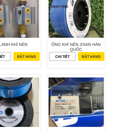
LANH KHÍ NÉN
ỐNG KHÍ NÉN JISAN HÀN
QUỐC
IẾT
ĐẶT HÀNG
CHI TIẾT
ĐẶT HÀNG