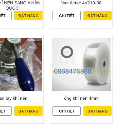
Í NÉN SANG A HÀN
Van Airtac 4V210-08
QUỐC
IẾT
ĐẶT HÀNG
CHI TIẾT
ĐẶT HÀNG
an tay khí nén
ống khí nén 4mm
IẾT
ĐẶT HÀNG
CHI TIẾT
ĐẶT HÀNG