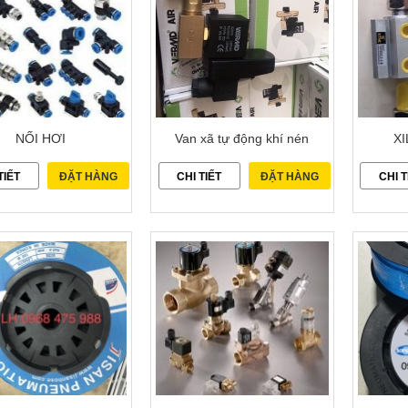
NỐI HƠI
Van xã tự động khí nén
XI
TIẾT
ĐẶT HÀNG
CHI TIẾT
ĐẶT HÀNG
CHI T