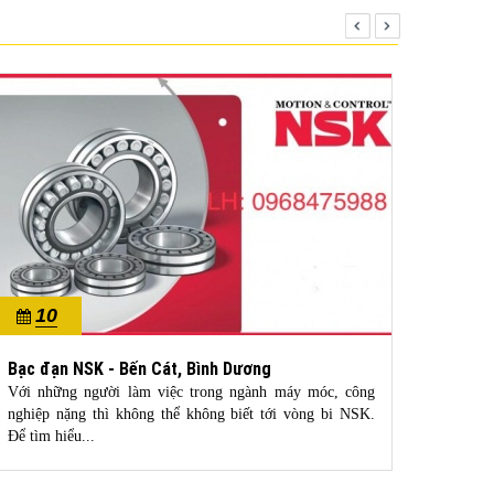
10
1
10/2022
10/20
Bạc đạn NSK - Bến Cát, Bình Dương
bạc đ
Với những người làm việc trong ngành máy móc, công
NTN là
nghiệp nặng thì không thể không biết tới vòng bi NSK.
thế giớ
Để tìm hiểu...
giới,...