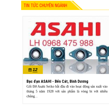
TIN TỨC CHUYÊN NGÀNH
12
10/2022
Bạc đạn ASAHI - Bến Cát, Bình Dương
 mua dây
Gối Đỡ Asahi Seiko bằt đầu đi vào hoạt động sản xuất vào
 bạn chỉ
tháng 5 năm 1928 với sản phẩm là vòng bi với nhiều
chủng...