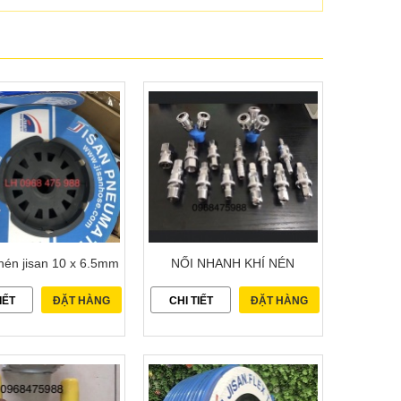
nén jisan 10 x 6.5mm
NỐI NHANH KHÍ NÉN
IẾT
ĐẶT HÀNG
CHI TIẾT
ĐẶT HÀNG