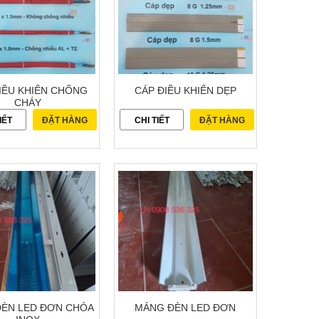
IỀU KHIỂN CHỐNG
CÁP ĐIỀU KHIỂN DẸP
CHÁY
IẾT
ĐẶT HÀNG
CHI TIẾT
ĐẶT HÀNG
ÈN LED ĐƠN CHÓA
MÁNG ĐÈN LED ĐƠN