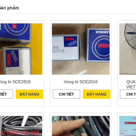
Sản phẩm
òng bi SCE2816
Vòng bi SCE2016
QUẠ
VIE
TIẾT
ĐẶT HÀNG
CHI TIẾT
ĐẶT HÀNG
CHI T