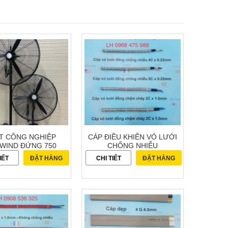
T CÔNG NGHIỆP
CÁP ĐIỀU KHIỂN VỎ LƯỚI
TWIND ĐỨNG 750
CHỐNG NHIỄU
IẾT
ĐẶT HÀNG
CHI TIẾT
ĐẶT HÀNG