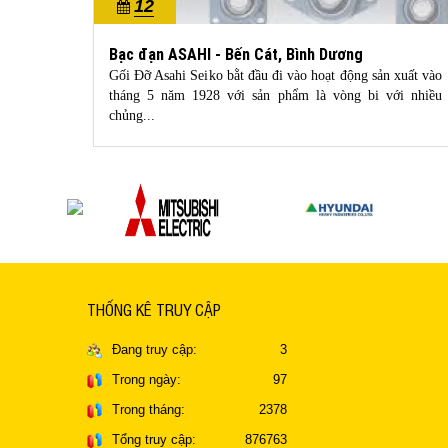
12
10/2022
Bạc đạn ASAHI - Bến Cát, Bình Dương
 mua dây
Gối Đỡ Asahi Seiko bằt đầu đi vào hoạt động sản xuất vào
 bạn chỉ
tháng 5 năm 1928 với sản phẩm là vòng bi với nhiều
chủng...
THỐNG KÊ TRUY CẬP
Đang truy cập:
3
Trong ngày:
97
Trong tháng:
2378
Tổng truy cập:
876763