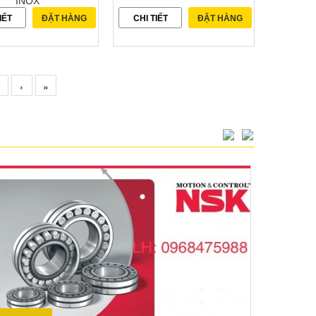
INOX
IẾT
ĐẶT HÀNG
CHI TIẾT
ĐẶT HÀNG
5
›
»