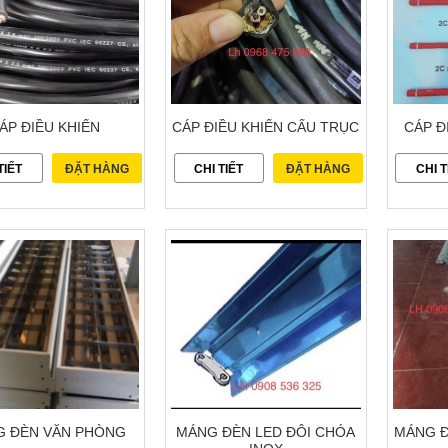
ÁP ĐIỀU KHIỂN
CÁP ĐIỀU KHIỂN CẨU TRỤC
CÁP Đ
TIẾT
ĐẶT HÀNG
CHI TIẾT
ĐẶT HÀNG
CHI T
 ĐÈN VĂN PHÒNG
MÁNG ĐÈN LED ĐÔI CHÓA
MÁNG Đ