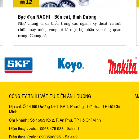
12
10/2022
Bạc đạn NACHI - Bến cát, Bình Dương
Như chúng ta đã biết, trong các ngành kỹ thuật và sữa
chữa máy móc, vòng bi là một bộ phận vô cùng quan
trọng. Chúng có...
CÔNG TY TNHH VẬT TƯ ĐIỆN ÁNH DƯƠNG
M
Địa chỉ: Ô 14 I69 Đường DE1, KP 1, Phường Thới Hòa, TP Hồ Chí
Minh
Chi Nhánh : Số 150/3 Kp 2, P. An Phú, TP Hồ Chí Minh
Điện thoại / zalo : 0968 475 988 - Sales 1
Điện thoại / zalo : 0908536325 - Sales 2