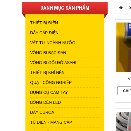
DANH MỤC SẢN PHẨM
THIẾT BỊ ĐIỆN
DÂY CÁP ĐIỆN
VẬT TƯ NGÀNH NƯỚC
VÒNG BI BẠC ĐẠN
VÒNG BI GỐI ĐỠ ASAHI
THIẾT BỊ KHÍ NÉN
V
QUẠT CÔNG NGHIỆP
CHI 
DỤNG CỤ CẦM TAY
BÓNG ĐÈN LED
DÂY CUROA
TỦ ĐIỆN - MÁNG CÁP