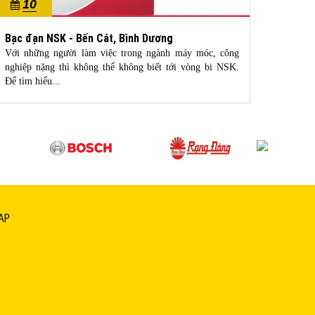
10
1
10/2022
10/20
Bạc đạn NSK - Bến Cát, Bình Dương
bạc đ
Với những người làm việc trong ngành máy móc, công
NTN là
nghiệp nặng thì không thể không biết tới vòng bi NSK.
thế giớ
Để tìm hiểu...
giới,...
AP