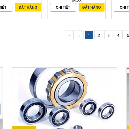
INOX
TIẾT
ĐẶT HÀNG
CHI TIẾT
ĐẶT HÀNG
CHI T
«
‹
1
2
3
4