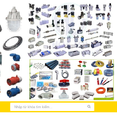
THIẾT KẾ LẮP ĐẶT ĐIỆN NHÀ XƯỞNG