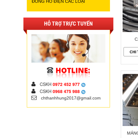
ĐỒNG HỒ ĐIỆN CÁC LOẠI
HỖ TRỢ TRỰC TUYẾN
C
CHI 
CSKH
0972 452 977
CSKH
0968 475 988
chthanhhung2017@gmail.com
MÁNG