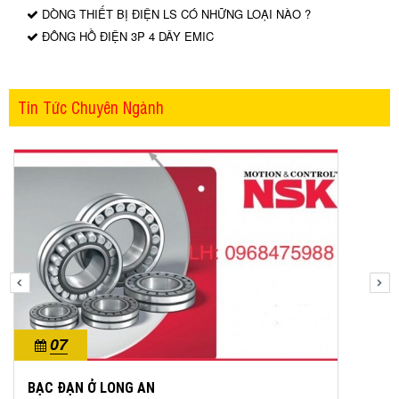
DÒNG THIẾT BỊ ĐIỆN LS CÓ NHỮNG LOẠI NÀO ?
ĐÔNG HỒ ĐIỆN 3P 4 DÂY EMIC
Tin Tức Chuyên Ngành
07
10/2023
BẠC ĐẠN Ở LONG AN