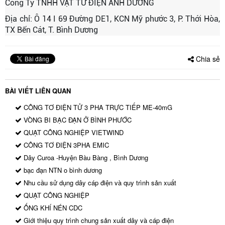
Công Ty TNHH VẬT TƯ ĐIỆN ÁNH DƯƠNG
Địa chỉ: Ô 14 I 69 Đường DE1, KCN Mỹ phước 3, P. Thới Hòa,
TX Bến Cát, T. Bình Dương
Chia sẻ
BÀI VIẾT LIÊN QUAN
CÔNG TƠ ĐIỆN TỬ 3 PHA TRỰC TIẾP ME-40mG
VÒNG BI BẠC ĐẠN Ở BÌNH PHƯỚC
QUẠT CÔNG NGHIỆP VIETWIND
CÔNG TƠ ĐIỆN 3PHA EMIC
Dây Curoa -Huyện Bàu Bàng , Bình Dương
bạc đạn NTN o bình dương
Nhu cầu sử dụng dây cáp điện và quy trình sản xuất
QUẠT CÔNG NGHIỆP
ỐNG KHÍ NÉN CDC
Giới thiệu quy trình chung sản xuất dây và cáp điện