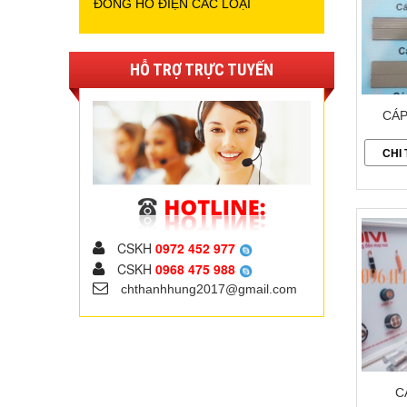
ĐỒNG HỒ ĐIỆN CÁC LOẠI
HỖ TRỢ TRỰC TUYẾN
CÁP
CHI 
CSKH
0972 452 977
CSKH
0968 475 988
chthanhhung2017@gmail.com
C