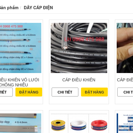
Sản phẩm
DÂY CÁP ĐIỆN
IỀU KHIỂN VỎ LƯỚI
CÁP ĐIỀU KHIỂN
CÁP ĐI
CHỐNG NHIỄU
TIẾT
ĐẶT HÀNG
CHI TIẾT
ĐẶT HÀNG
CHI T