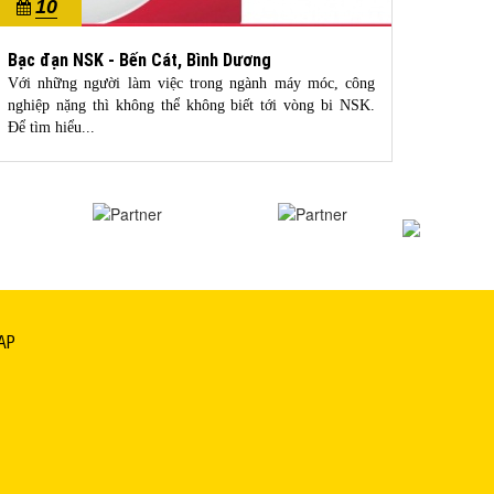
10
1
10/2022
10/20
Bạc đạn NSK - Bến Cát, Bình Dương
bạc đ
Với những người làm việc trong ngành máy móc, công
NTN là
nghiệp nặng thì không thể không biết tới vòng bi NSK.
thế giớ
Để tìm hiểu...
giới,...
AP