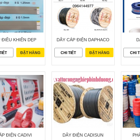
 ĐIỀU KHIỂN DẸP
DÂY CÁP ĐIỆN DAPHACO
D
TIẾT
ĐẶT HÀNG
CHI TIẾT
ĐẶT HÀNG
CHI T
ÁP ĐIỆN CADIVI
DÂY ĐIỆN CADISUN
PHÂ