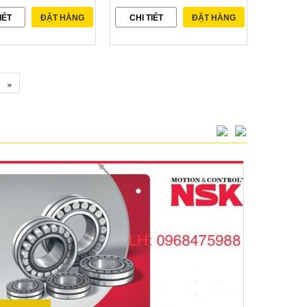
IẾT
ĐẶT HÀNG
CHI TIẾT
ĐẶT HÀNG
»