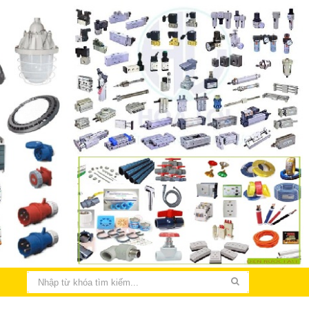
THIẾT KẾ LẮP ĐẶT ĐIỆN NHÀ XƯỞNG