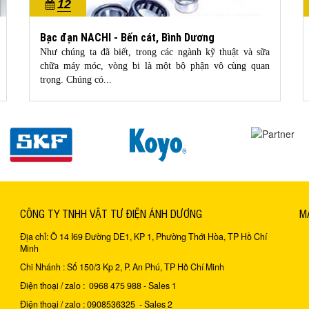
12
10/2022
Bạc đạn NACHI - Bến cát, Bình Dương
Như chúng ta đã biết, trong các ngành kỹ thuật và sữa
chữa máy móc, vòng bi là một bộ phận vô cùng quan
trọng. Chúng có...
CÔNG TY TNHH VẬT TƯ ĐIỆN ÁNH DƯƠNG
M
Địa chỉ: Ô 14 I69 Đường DE1, KP 1, Phường Thới Hòa, TP Hồ Chí
Minh
Chi Nhánh : Số 150/3 Kp 2, P. An Phú, TP Hồ Chí Minh
Điện thoại / zalo : 0968 475 988 - Sales 1
Điện thoại / zalo : 0908536325 - Sales 2