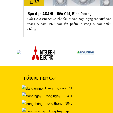
12
10/2022
Bạc đạn ASAHI - Bến Cát, Bình Dương
 mua dây
Gối Đỡ Asahi Seiko bằt đầu đi vào hoạt động sản xuất vào
 bạn chỉ
tháng 5 năm 1928 với sản phẩm là vòng bi với nhiều
chủng...
THỐNG KÊ TRUY CẬP
Đang truy cập:
11
Trong ngày:
411
Trong tháng:
3040
Tổng truy cập: