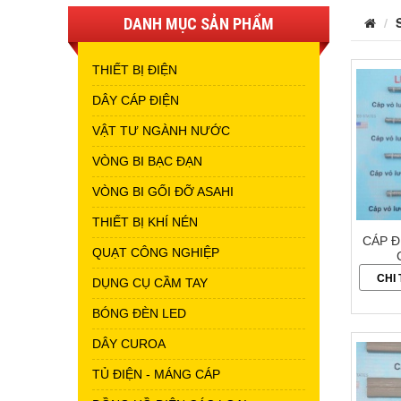
DANH MỤC SẢN PHẨM
THIẾT BỊ ĐIỆN
DÂY CÁP ĐIỆN
VẬT TƯ NGÀNH NƯỚC
VÒNG BI BẠC ĐẠN
VÒNG BI GỐI ĐỠ ASAHI
THIẾT BỊ KHÍ NÉN
CÁP Đ
QUẠT CÔNG NGHIỆP
CHI 
DỤNG CỤ CẦM TAY
BÓNG ĐÈN LED
DÂY CUROA
TỦ ĐIỆN - MÁNG CÁP