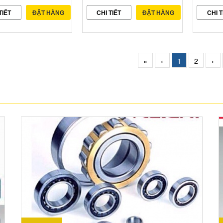
TIẾT
ĐẶT HÀNG
CHI TIẾT
ĐẶT HÀNG
CHI T
«
‹
1
2
›