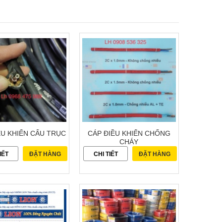
ỀU KHIỂN CẨU TRỤC
CÁP ĐIỀU KHIỂN CHỐNG
CHÁY
IẾT
ĐẶT HÀNG
CHI TIẾT
ĐẶT HÀNG