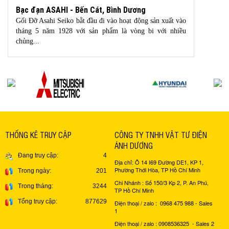
Bạc đạn ASAHI - Bến Cát, Bình Dương
Gối Đỡ Asahi Seiko bằt đầu đi vào hoạt động sản xuất vào
tháng 5 năm 1928 với sản phẩm là vòng bi với nhiều
chủng...
THỐNG KÊ TRUY CẬP
CÔNG TY TNHH VẬT TƯ ĐIỆN
ÁNH DƯƠNG
Đang truy cập:
4
Địa chỉ: Ô 14 I69 Đường DE1, KP 1,
Phường Thới Hòa, TP Hồ Chí Minh
Trong ngày:
201
Chi Nhánh : Số 150/3 Kp 2, P. An Phú,
Trong tháng:
3244
TP Hồ Chí Minh
Tổng truy cập:
877629
Điện thoại / zalo : 0968 475 988 - Sales
1
Điện thoại / zalo : 0908536325 - Sales 2