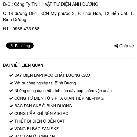
Đ/C : Công Ty TNHH VẬT TƯ ĐIỆN ÁNH DƯƠNG
Ô 14 đường DE1, KCN Mỹ phước 3, P. Thới Hòa, TX Bến Cát. T.
Bình Dương
ĐT : 0968 475 988
Chia sẻ
BÀI VIẾT LIÊN QUAN
DÂY ĐIỆN DAPHACO CHẤT LƯỢNG CAO
Vật tư công nghiệp tại Bình Dương
Những công dụng hữu ích của dây cáp nhôm vặn xoắn
CÔNG TƠ ĐIỆN TỬ 3 PHA GIÁN TIẾP ME-41MG
BẠC ĐẠN SKF Ở BÌNH DƯƠNG
CUNG CẤP KHÍ NÉN AIRTAC
THIẾT BỊ ĐIỆN Ở BẾN CÁT
VÒNG BI BẠC ĐẠN SKF
BẠC ĐẠN Ở LONG AN