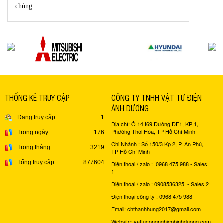
chủng...
THỐNG KÊ TRUY CẬP
CÔNG TY TNHH VẬT TƯ ĐIỆN
ÁNH DƯƠNG
Đang truy cập:
1
Địa chỉ: Ô 14 I69 Đường DE1, KP 1,
Phường Thới Hòa, TP Hồ Chí Minh
Trong ngày:
176
Chi Nhánh : Số 150/3 Kp 2, P. An Phú,
Trong tháng:
3219
TP Hồ Chí Minh
Tổng truy cập:
877604
Điện thoại / zalo : 0968 475 988 - Sales
1
Điện thoại / zalo : 0908536325 - Sales 2
Điện thoại công ty : 0968 475 988
Email: chthanhhung2017@gmail.com
Website: vattucongnghiepbinhduong.com