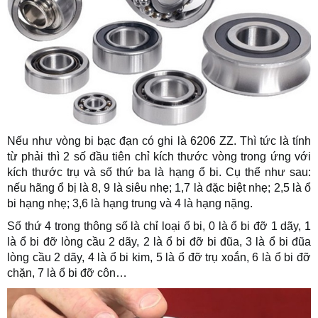
Nếu như vòng bi bạc đạn có ghi là 6206 ZZ. Thì tức là tính
từ phải thì 2 số đầu tiên chỉ kích thước vòng trong ứng với
kích thước trụ và số thứ ba là hạng ổ bi. Cụ thể như sau:
nếu hãng ổ bị là 8, 9 là siêu nhẹ; 1,7 là đặc biệt nhẹ; 2,5 là ổ
bi hạng nhẹ; 3,6 là hạng trung và 4 là hạng nặng.
Số thứ 4 trong thông số là chỉ loại ổ bi, 0 là ổ bi đỡ 1 dãy, 1
là ổ bi đỡ lòng cầu 2 dãy, 2 là ổ bi đỡ bi đũa, 3 là ổ bi đũa
lòng cầu 2 dãy, 4 là ổ bi kim, 5 là ổ đỡ trụ xoắn, 6 là ổ bi đỡ
chặn, 7 là ổ bi đỡ côn…