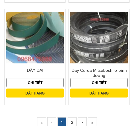
DÂY ĐAI
Dây Curoa Mitsuboshi ở bình
dương
CHI TIẾT
CHI TIẾT
ĐẶT HÀNG
ĐẶT HÀNG
«
‹
1
2
›
»