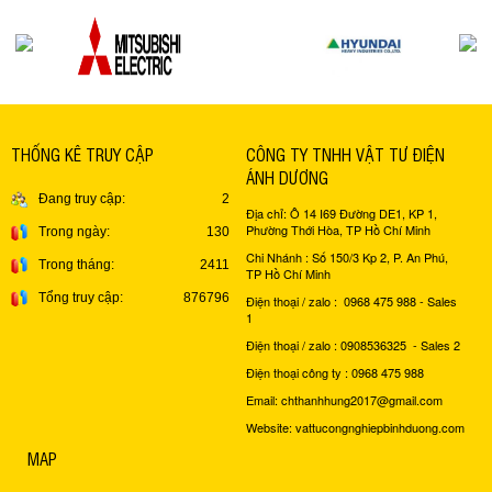
THỐNG KÊ TRUY CẬP
CÔNG TY TNHH VẬT TƯ ĐIỆN
ÁNH DƯƠNG
Đang truy cập:
2
Địa chỉ: Ô 14 I69 Đường DE1, KP 1,
Phường Thới Hòa, TP Hồ Chí Minh
Trong ngày:
130
Chi Nhánh : Số 150/3 Kp 2, P. An Phú,
Trong tháng:
2411
TP Hồ Chí Minh
Tổng truy cập:
876796
Điện thoại / zalo : 0968 475 988 - Sales
1
Điện thoại / zalo : 0908536325 - Sales 2
Điện thoại công ty : 0968 475 988
Email: chthanhhung2017@gmail.com
Website: vattucongnghiepbinhduong.com
MAP