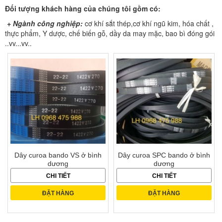
Đối tượng khách hàng của chúng tôi gồm có:
+ Ngành công nghiệp:
cơ khí sắt thép,cơ khí ngũ kim, hóa chất ,
thực phẩm, Y dược, chế biến gỗ, dầy da may mặc, bao bì đóng gói
..vv...vv..
Dây curoa bando VS ở bình
Dây curoa SPC bando ở bình
dương
dương
CHI TIẾT
CHI TIẾT
ĐẶT HÀNG
ĐẶT HÀNG