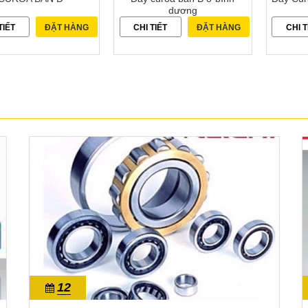
dương
TIẾT
ĐẶT HÀNG
CHI TIẾT
ĐẶT HÀNG
CHI T
12
10/2022