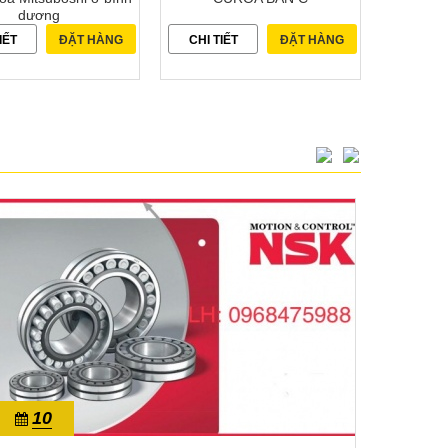
dương
IẾT
ĐẶT HÀNG
CHI TIẾT
ĐẶT HÀNG
10
1
10/2022
10/20