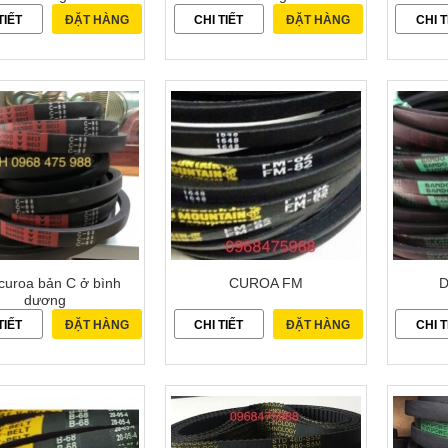
TIẾT
ĐẶT HÀNG
CHI TIẾT
ĐẶT HÀNG
CHI T
curoa bản C ở bình
CUROA FM
D
dương
TIẾT
ĐẶT HÀNG
CHI TIẾT
ĐẶT HÀNG
CHI T