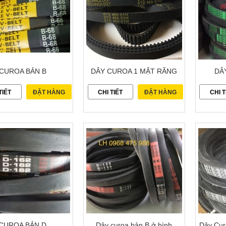
CUROA BẢN B
DÂY CUROA 1 MẶT RĂNG
DÂ
TIẾT
ĐẶT HÀNG
CHI TIẾT
ĐẶT HÀNG
CHI T
CUROA BẢN D
Dây curoa bản B ở bình
Dây Cur