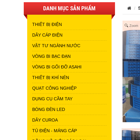
DANH MỤC SẢN PHẨM
THIẾT BỊ ĐIỆN
Zoom
DÂY CÁP ĐIỆN
VẬT TƯ NGÀNH NƯỚC
VÒNG BI BẠC ĐẠN
VÒNG BI GỐI ĐỠ ASAHI
THIẾT BỊ KHÍ NÉN
QUẠT CÔNG NGHIỆP
DỤNG CỤ CẦM TAY
BÓNG ĐÈN LED
DÂY CUROA
TỦ ĐIỆN - MÁNG CÁP