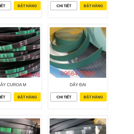
IẾT
ĐẶT HÀNG
CHI TIẾT
ĐẶT HÀNG
ÂY CUROA M
DÂY ĐAI
IẾT
ĐẶT HÀNG
CHI TIẾT
ĐẶT HÀNG