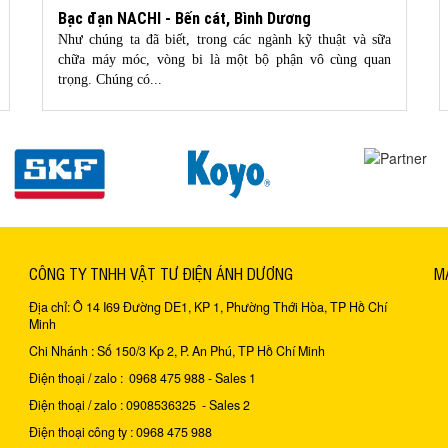
Bạc đạn NACHI - Bến cát, Bình Dương
Như chúng ta đã biết, trong các ngành kỹ thuật và sữa
chữa máy móc, vòng bi là một bộ phận vô cùng quan
trọng. Chúng có...
CÔNG TY TNHH VẬT TƯ ĐIỆN ÁNH DƯƠNG
M
Địa chỉ: Ô 14 I69 Đường DE1, KP 1, Phường Thới Hòa, TP Hồ Chí
Minh
Chi Nhánh : Số 150/3 Kp 2, P. An Phú, TP Hồ Chí Minh
Điện thoại / zalo : 0968 475 988 - Sales 1
Điện thoại / zalo : 0908536325 - Sales 2
Điện thoại công ty : 0968 475 988