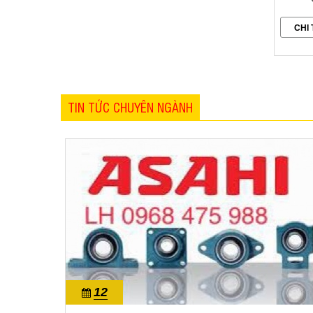
CHI 
TIN TỨC CHUYÊN NGÀNH
12
10/2022