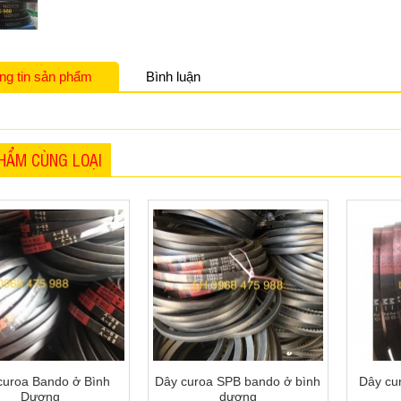
ng tin sản phẩm
Bình luận
HẨM CÙNG LOẠI
curoa Bando ở Bình
Dây curoa SPB bando ở bình
Dây cu
Dương
dương