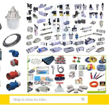
THIẾT KẾ LẮP ĐẶT ĐIỆN NHÀ XƯỞNG