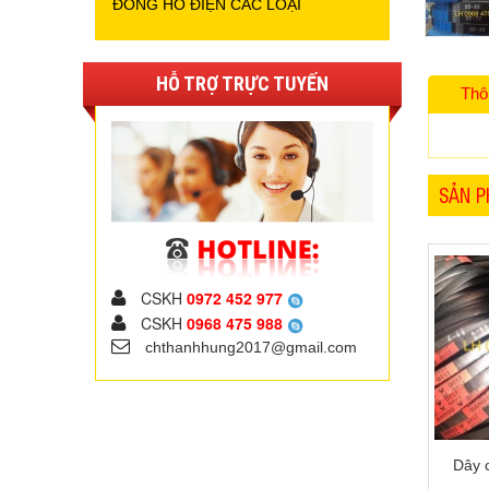
ĐỒNG HỒ ĐIỆN CÁC LOẠI
HỖ TRỢ TRỰC TUYẾN
Thô
SẢN P
CSKH
0972 452 977
CSKH
0968 475 988
chthanhhung2017@gmail.com
Dây 