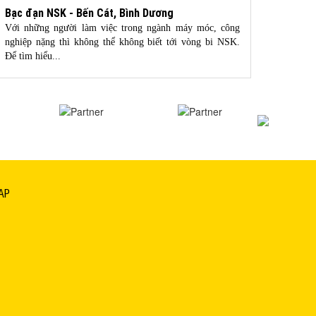
Bạc đạn NSK - Bến Cát, Bình Dương
bạc đ
Với những người làm việc trong ngành máy móc, công
NTN là
nghiệp nặng thì không thể không biết tới vòng bi NSK.
thế giớ
Để tìm hiểu...
giới,...
AP