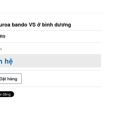
uroa bando VS ở bình dương
QR9
:
n hệ
Đặt hàng