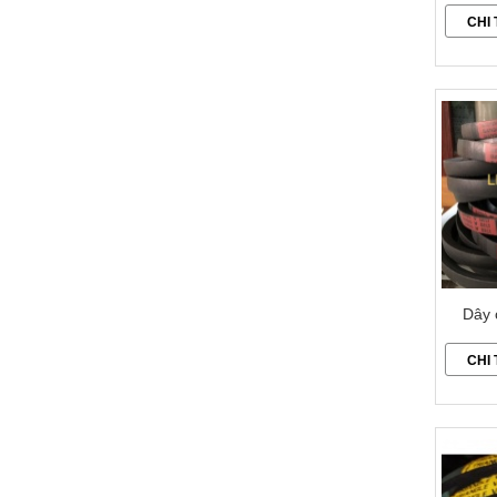
CHI 
Dây 
CHI 