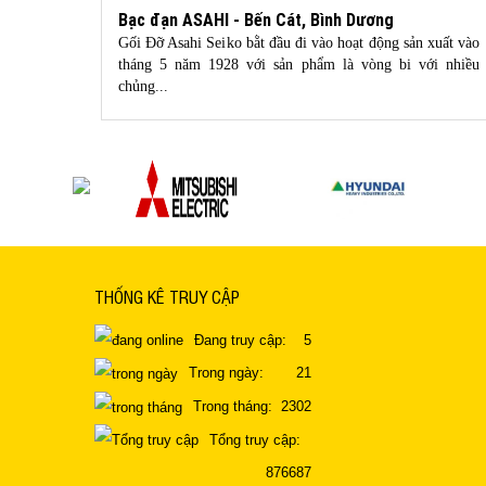
Bạc đạn ASAHI - Bến Cát, Bình Dương
 mua dây
Gối Đỡ Asahi Seiko bằt đầu đi vào hoạt động sản xuất vào
 bạn chỉ
tháng 5 năm 1928 với sản phẩm là vòng bi với nhiều
chủng...
THỐNG KÊ TRUY CẬP
Đang truy cập:
5
Trong ngày:
21
Trong tháng:
2302
Tổng truy cập:
876687