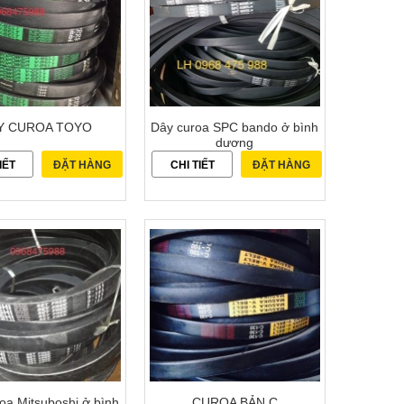
Y CUROA TOYO
Dây curoa SPC bando ở bình
dương
IẾT
ĐẶT HÀNG
CHI TIẾT
ĐẶT HÀNG
oa Mitsuboshi ở bình
CUROA BẢN C