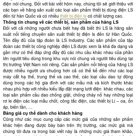
điện nói chung. Đối với bài viết hôm nay, chúng tôi sẽ giới thiệu với
các bạn về hãng sản xuất các loại sản phẩm thiết bị dùng điện LS
đến từ hàn Quốc và có nhiều
thiết bị điện ls
có chất lượng cao.
Thông tin chung về các thiết bị, sản phẩm của hãng LS
Đối với cả những người chưa biết hay đã biết thì LS là hãng sản
xuất nổi tiếng chuyên sản xuất thiết bị điện ls đến từ Hàn Quốc.
Tên đầy đủ của tập đoàn là LS Industry. Các sản phẩm của tập
đoàn các thiết bị công nghiệp điện LS được xem là khá đa dạng và
gần như có thể đáp ứng đầy đủ các nhu cầu khác nhau của phần
lớn người tiêu dùng trong khu vực nói chung và người tiêu dùng tại
thị trường Việt Nam nói riêng. Các sản phẩm nổi tiếng của hãng LS
được nhiều người ưa chuộng hơn cả có thể kể đến như các loại
máy cắt hạ thế, trung thế và cao thế, các loại cầu dao tự động
dùng trong các hộ gia đình với các mẫu mã và kích thước khác
nhau phù hợp với nhiều kiểu lắp đặt mạng lưới điện khác nhau, các
loại sản phẩm cầu dao chống giật, chống cháy nổ hay những loại
rơ le điện các loại mẫu chốt, công tắc điện, các thiết bị Li – oa, ổn
áp, biến tần, …
Bảng giá cụ thể dành cho khách hàng
Cũng như các mục cung cấp các mức giá của những sản phẩm
khác hiện đang được bày bán trên thị trường, các mức giá mà
chúng tôi đưa ra trong bài viết này là những mức giá tham khảo,