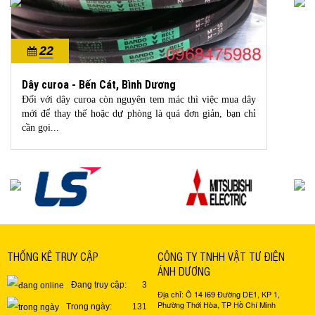
12
10/2022
t, Bình Dương
Bạc đạn ASAHI - Bến 
n nguyên tem mác thì việc mua dây
Gối Đỡ Asahi Seiko bằt đ
 dự phòng là quá đơn giản, bạn chỉ
tháng 5 năm 1928 với s
chủng...
THỐNG KÊ TRUY CẬP
CÔNG TY TNHH VẬT TƯ ĐIỆN
ÁNH DƯƠNG
Đang truy cập:
3
Địa chỉ: Ô 14 I69 Đường DE1, KP 1,
Phường Thới Hòa, TP Hồ Chí Minh
Trong ngày:
131