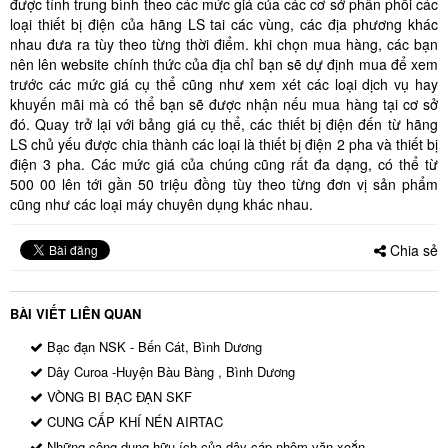
được tính trung bình theo các mức giá của các cơ sở phân phối các
loại thiết bị điện của hãng LS tai các vùng, các địa phương khác
nhau đưa ra tùy theo từng thời điểm. khi chọn mua hàng, các bạn
nên lên website chính thức của địa chỉ bạn sẽ dự định mua để xem
trước các mức giá cụ thể cũng như xem xét các loại dịch vụ hay
khuyến mãi mà có thể bạn sẽ được nhận nếu mua hàng tại cơ sở
đó. Quay trở lại với bảng giá cụ thể, các thiết bị điện đến từ hãng
LS chủ yếu được chia thành các loại là thiết bị điện 2 pha và thiết bị
điện 3 pha. Các mức giá của chúng cũng rất đa dạng, có thể từ
500 00 lên tới gần 50 triệu đồng tùy theo từng đơn vị sản phẩm
cũng như các loại máy chuyên dụng khác nhau.
Chia sẻ
BÀI VIẾT LIÊN QUAN
Bạc đạn NSK - Bến Cát, Bình Dương
Dây Curoa -Huyện Bàu Bàng , Bình Dương
VÒNG BI BẠC ĐẠN SKF
CUNG CẤP KHÍ NÉN AIRTAC
Những công dụng hữu ích của dây cáp nhôm vặn xoắn