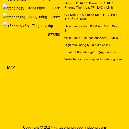
Địa chỉ: Ô 14 I69 Đường DE1, KP 1,
Phường Thới Hòa, TP Hồ Chí Minh
Trong ngày:
236
Chi Nhánh : Số 150/3 Kp 2, P. An Phú,
Trong tháng:
2865
TP Hồ Chí Minh
Điện thoại / zalo : 0968 475 988 - Sales
Tổng truy cập:
1
877250
Điện thoại / zalo : 0908536325 - Sales 2
Điện thoại công ty : 0968 475 988
Email: chthanhhung2017@gmail.com
Website: vattucongnghiepbinhduong.com
MAP
Copyright © 2017 vattucongnghiepbinhduong.com