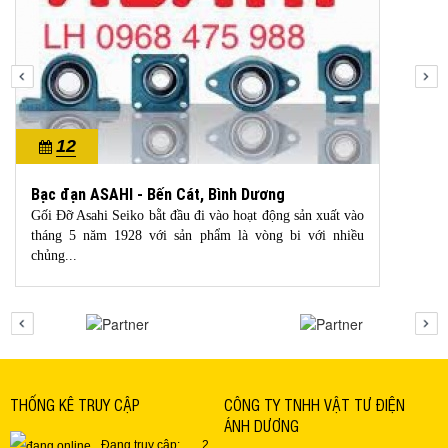
12
10/2022
Bạc đạn ASAHI - Bến Cát, Bình Dương
Gối Đỡ Asahi Seiko bằt đầu đi vào hoạt động sản xuất vào
tháng 5 năm 1928 với sản phẩm là vòng bi với nhiều
chủng...
THỐNG KÊ TRUY CẬP
CÔNG TY TNHH VẬT TƯ ĐIỆN
ÁNH DƯƠNG
Đang truy cập:
2