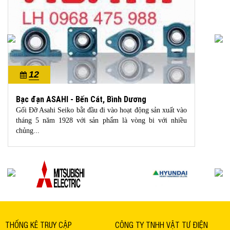
12
10/2022
Bạc đạn ASAHI - Bến Cát, Bình Dương
Gối Đỡ Asahi Seiko bằt đầu đi vào hoạt động sản xuất vào
tháng 5 năm 1928 với sản phẩm là vòng bi với nhiều
chủng...
THỐNG KÊ TRUY CẬP
CÔNG TY TNHH VẬT TƯ ĐIỆN