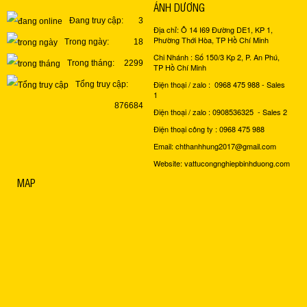
ÁNH DƯƠNG
Đang truy cập:
3
Địa chỉ: Ô 14 I69 Đường DE1, KP 1,
Phường Thới Hòa, TP Hồ Chí Minh
Trong ngày:
18
Chi Nhánh : Số 150/3 Kp 2, P. An Phú,
Trong tháng:
2299
TP Hồ Chí Minh
Điện thoại / zalo : 0968 475 988 - Sales
Tổng truy cập:
1
876684
Điện thoại / zalo : 0908536325 - Sales 2
Điện thoại công ty : 0968 475 988
Email: chthanhhung2017@gmail.com
Website: vattucongnghiepbinhduong.com
MAP