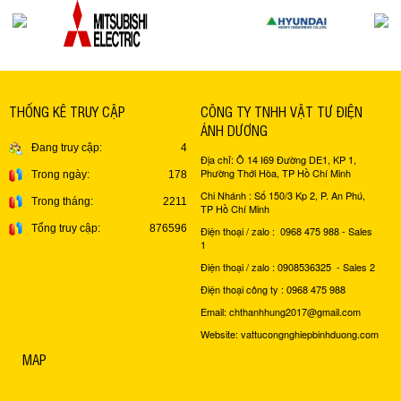
THỐNG KÊ TRUY CẬP
CÔNG TY TNHH VẬT TƯ ĐIỆN
ÁNH DƯƠNG
Đang truy cập:
4
Địa chỉ: Ô 14 I69 Đường DE1, KP 1,
Phường Thới Hòa, TP Hồ Chí Minh
Trong ngày:
178
Chi Nhánh : Số 150/3 Kp 2, P. An Phú,
Trong tháng:
2211
TP Hồ Chí Minh
Tổng truy cập:
876596
Điện thoại / zalo : 0968 475 988 - Sales
1
Điện thoại / zalo : 0908536325 - Sales 2
Điện thoại công ty : 0968 475 988
Email: chthanhhung2017@gmail.com
Website: vattucongnghiepbinhduong.com
MAP