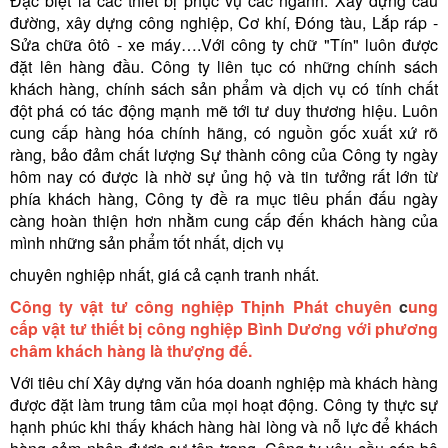
Đặc biệt là các thiết bị phục vụ các ngành: Xây dựng cầu
đường, xây dựng công nghiệp, Cơ khí, Đóng tàu, Lắp ráp -
Sửa chữa ôtô - xe máy….Với công ty chữ "Tín" luôn được
đặt lên hàng đầu. Công ty liên tục có những chính sách
khách hàng, chính sách sản phẩm và dịch vụ có tính chất
đột phá có tác động mạnh mẽ tới tư duy thương hiệu. Luôn
cung cấp hàng hóa chính hãng, có nguồn gốc xuất xứ rõ
ràng, bảo đảm chất lượng Sự thành công của Công ty ngày
hôm nay có được là nhờ sự ủng hộ và tin tưởng rất lớn từ
phía khách hàng, Công ty đề ra mục tiêu phấn đấu ngày
càng hoàn thiện hơn nhằm cung cấp đến khách hàng của
mình những sản phẩm tốt nhất, dịch vụ
chuyên nghiệp nhất, giá cả cạnh tranh nhất.
Công ty vật tư công nghiệp Thịnh Phát
chuyên
c
ung
cấp vật tư thiết bị công nghiệp Bình Dương
với phương
châm khách hàng là thượng đế.
Với tiêu chí Xây dựng văn hóa doanh nghiệp mà khách hàng
được đặt làm trung tâm của mọi hoạt động. Công ty thực sự
hạnh phúc khi thấy khách hàng hài lòng và nỗ lực để khách