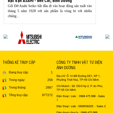
Bạc đạn ASAHI - Bến Cát, Bình Dương
Gối Đỡ Asahi Seiko bằt đầu đi vào hoạt động sản xuất vào
tháng 5 năm 1928 với sản phẩm là vòng bi với nhiều
chủng...
THỐNG KÊ TRUY CẬP
CÔNG TY TNHH VẬT TƯ ĐIỆN
ÁNH DƯƠNG
Đang truy cập:
1
Địa chỉ: Ô 14 I69 Đường DE1, KP 1,
Phường Thới Hòa, TP Hồ Chí Minh
Trong ngày:
258
Chi Nhánh : Số 150/3 Kp 2, P. An Phú,
Trong tháng:
2887
TP Hồ Chí Minh
Tổng truy cập:
877272
Điện thoại / zalo : 0968 475 988 - Sales
1
Điện thoại / zalo : 0908536325 - Sales 2
Điện thoại công ty : 0968 475 988