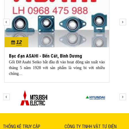
12
10/2022
Bạc đạn ASAHI - Bến Cát, Bình Dương
Gối Đỡ Asahi Seiko bằt đầu đi vào hoạt động sản xuất vào
tháng 5 năm 1928 với sản phẩm là vòng bi với nhiều
chủng...
THỐNG KÊ TRUY CẬP
CÔNG TY TNHH VẬT TƯ ĐIỆN