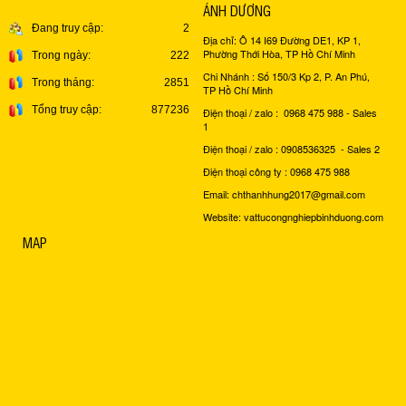
ÁNH DƯƠNG
Đang truy cập:
2
Địa chỉ: Ô 14 I69 Đường DE1, KP 1,
Phường Thới Hòa, TP Hồ Chí Minh
Trong ngày:
222
Chi Nhánh : Số 150/3 Kp 2, P. An Phú,
Trong tháng:
2851
TP Hồ Chí Minh
Tổng truy cập:
877236
Điện thoại / zalo : 0968 475 988 - Sales
1
Điện thoại / zalo : 0908536325 - Sales 2
Điện thoại công ty : 0968 475 988
Email: chthanhhung2017@gmail.com
Website: vattucongnghiepbinhduong.com
MAP