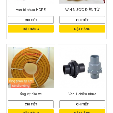
van bi nhựa HDPE
VAN NƯỚC ĐIỆN TỪ
CHI TIẾT
CHI TIẾT
ĐẶT HÀNG
ĐẶT HÀNG
ống xịt rữa xe
Van 1 chiều nhựa
CHI TIẾT
CHI TIẾT