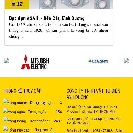
12
10/2022
Bạc đạn ASAHI - Bến Cát, Bình Dương
Gối Đỡ Asahi Seiko bằt đầu đi vào hoạt động sản xuất vào
tháng 5 năm 1928 với sản phẩm là vòng bi với nhiều
chủng...
THỐNG KÊ TRUY CẬP
CÔNG TY TNHH VẬT TƯ ĐIỆN
ÁNH DƯƠNG
Đang truy cập:
3
Địa chỉ: Ô 14 I69 Đường DE1, KP 1,
Phường Thới Hòa, TP Hồ Chí Minh
Trong ngày:
156
Chi Nhánh : Số 150/3 Kp 2, P. An Phú,
Trong tháng:
2437
TP Hồ Chí Minh
Điện thoại / zalo : 0968 475 988 - Sales
Tổng truy cập: