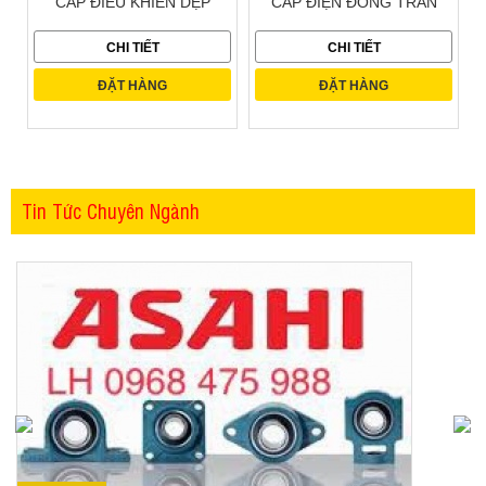
CÁP ĐIỀU KHIỂN DẸP
CÁP ĐIỆN ĐỒNG TRẦN
CHI TIẾT
CHI TIẾT
ĐẶT HÀNG
ĐẶT HÀNG
Tin Tức Chuyên Ngành