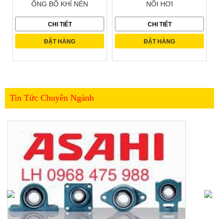
ỐNG BỐ KHÍ NÉN
NỐI HƠI
CHI TIẾT
CHI TIẾT
ĐẶT HÀNG
ĐẶT HÀNG
Tin Tức Chuyên Ngành