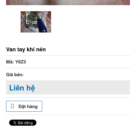
Van tay khí nén
Mã: Y6Z3
Giá bán:
Liên hệ
Đặt hàng