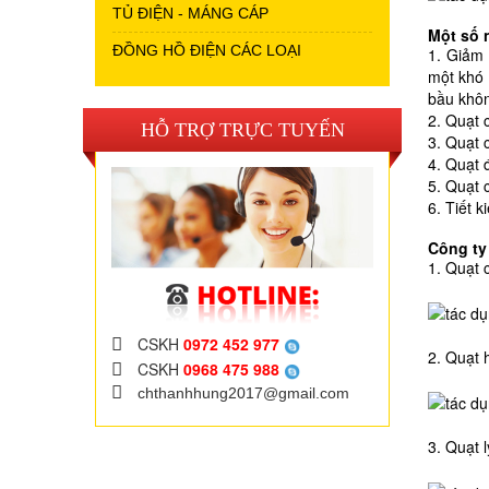
TỦ ĐIỆN - MÁNG CÁP
Một số 
ĐỒNG HỒ ĐIỆN CÁC LOẠI
1. Giảm 
một khó 
bầu khôn
2. Quạt 
HỖ TRỢ TRỰC TUYẾN
3. Quạt 
4. Quạt 
5. Quạt 
6. Tiết 
Công ty
1. Quạt 
CSKH
0972 452 977
2. Quạt 
CSKH
0968 475 988
chthanhhung2017@gmail.com
3. Quạt l