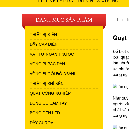
THIẾT KẾ LẮP ĐẶT ĐIỆN NHÀ XƯỞNG
T
DANH MỤC SẢN PHẨM
THIẾT BỊ ĐIỆN
Quạt
DÂY CÁP ĐIỆN
Để biết 
VẬT TƯ NGÀNH NƯỚC
loại quạ
lớn, thư
VÒNG BI BẠC ĐẠN
ưa chuộn
VÒNG BI GỐI ĐỠ ASAHI
công ngh
THIẾT BỊ KHÍ NÉN
QUẠT CÔNG NGHIỆP
Như quý 
DỤNG CỤ CẦM TAY
người và
nhất và 
BÓNG ĐÈN LED
công ngh
DÂY CUROA