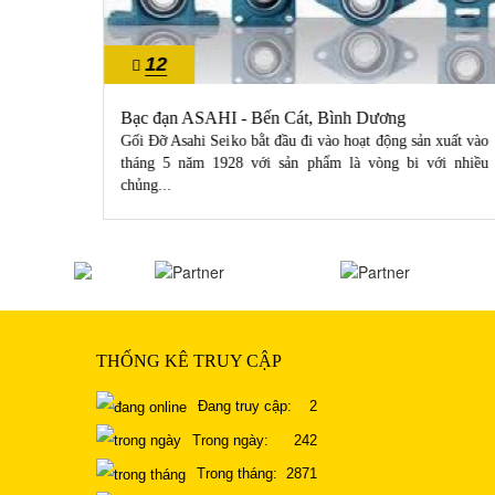
12
10/2022
Bạc đạn ASAHI - Bến Cát, Bình Dương
 mua dây
Gối Đỡ Asahi Seiko bằt đầu đi vào hoạt động sản xuất vào
 bạn chỉ
tháng 5 năm 1928 với sản phẩm là vòng bi với nhiều
chủng...
THỐNG KÊ TRUY CẬP
Đang truy cập:
2
Trong ngày:
242
Trong tháng:
2871