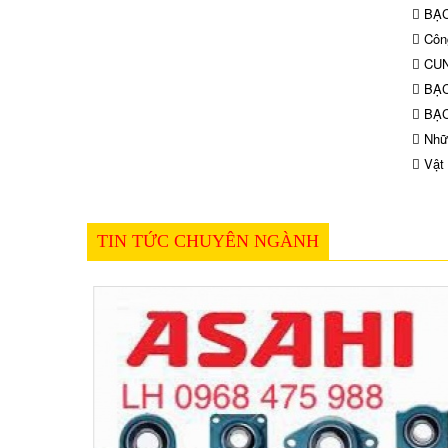
BẠC
Công
CUN
BẠC
BẠC
Nhữn
Vật 
TIN TỨC CHUYÊN NGÀNH