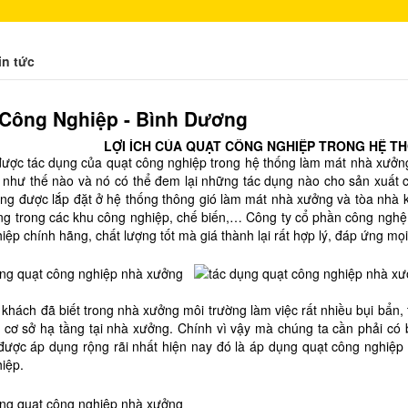
in tức
 Công Nghiệp - Bình Dương
LỢI ÍCH CỦA QUẠT CÔNG NGHIỆP TRONG HỆ 
được tác dụng của quạt công nghiệp trong hệ thống làm mát nhà xưởng 
t như thế nào và nó có thể đem lại những tác dụng nào cho sản xuất 
ờng được lắp đặt ở hệ thống thông gió làm mát nhà xưởng và tòa nhà 
g trong các khu công nghiệp, chế biến,… Công ty cổ phần công nghệ 
iệp chính hãng, chất lượng tốt mà giá thành lại rất hợp lý, đáp ứng m
khách đã biết trong nhà xưởng môi trường làm việc rất nhiều bụi bẩn,
 cơ sở hạ tầng tại nhà xưởng. Chính vì vậy mà chúng ta cần phải có 
được áp dụng rộng rãi nhất hiện nay đó là áp dụng quạt công nghiệp
iệp.