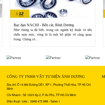
12
10/2022
Bạc đạn NACHI - Bến cát, Bình Dương
Như chúng ta đã biết, trong các ngành kỹ thuật và sữa
chữa máy móc, vòng bi là một bộ phận vô cùng quan
trọng. Chúng có...
CÔNG TY TNHH VẬT TƯ ĐIỆN ÁNH DƯƠNG
M
Địa chỉ: Ô 14 I69 Đường DE1, KP 1, Phường Thới Hòa, TP Hồ Chí
Minh
Chi Nhánh : Số 150/3 Kp 2, P. An Phú, TP Hồ Chí Minh
Điện thoại / zalo : 0968 475 988 - Sales 1