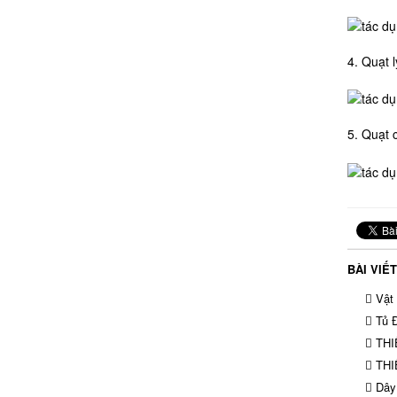
4. Quạt l
5. Quạt 
BÀI VIẾ
Vật 
Tủ Đ
THI
THI
Dây 