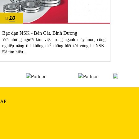
10
10
10/2022
10/20
Bạc đạn NSK - Bến Cát, Bình Dương
bạc đạ
Với những người làm việc trong ngành máy móc, công
NTN là
nghiệp nặng thì không thể không biết tới vòng bi NSK.
thế giớ
Để tìm hiểu...
giới,...
AP