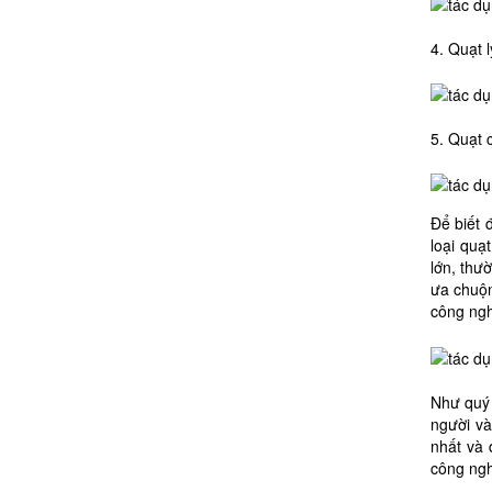
4. Quạt l
5. Quạt
Để biết 
loại quạ
lớn, thư
ưa chuộn
công ngh
Như quý 
người và
nhất và 
công ngh